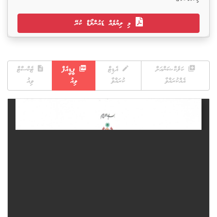
މި ލިޔުމެއް ޑައުންލޯޑް ކުރޭ
ކަލެކްޝަންއަށް
އެޑިޓް
ޕީޑީއެފް
ޓެކްސްޓް
އެއްކުރައްވާ
ކުރައްވާ
ވިއު
ވިއު