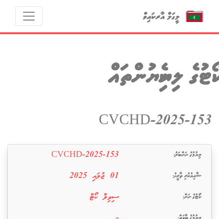
ކޯޓުގެ ލިޔެކިޔުންތައް
153-CVCHD-2025
ލިޔުމުގެ ނަންބަރު:
153-CVCHD-2025
ޝާއިއުކުރި ތާރީޙު:
‫‫‫01 ޖުލައި 2025
ކޯޓުގެ ނަން:
ސިވިލް ކޯޓް
ލިޔުމުގެ ބާވަތް:
-