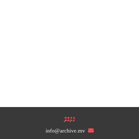
ގުޅުއްވާ
info@archive.mv