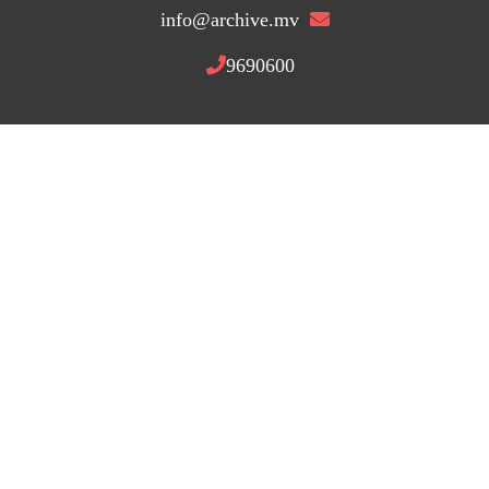
info@archive.mv
9690600
އިތުރު މަޢުލޫމާތު
އަހަރަމެންނަކީ
ލީގަލް އާރކައިވް ޕްރޮޖެކޮޓްއަކީ ހުރިހާ ޤާނޫނާއި ގަވައިދުތަކަކާއި
ޤާނޫނީލިޔެކިޔުންތަކާއި ކޯޓު ތަކުގެ ހުރިާ ޝާއިރުކުރުންތަކެއް އެއްތާކުން
ފަސޭހަކަމާއިއެކު ލިބޭނެ ގޮތް ހަދާދިނުމައް ތައްޔާާރުކުރެވިފައިވާ ޕްރޮޖެކްޓެކެވެ.
މިޕްރޮޖެކްޓްގެ ތެރެއިން ކުރީގެ އަދި މިހާރުގެ ލިޔެކިޔުންތައް ޑިޖިޓައިޒް ކުރެވި
ތާނައިން ހުރިހާ ލިޔެކިޔުމެއް ހޯދޭނެމަގުފަހިކޮށްދެވޭނެއެވެ.