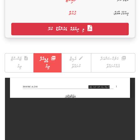
ކޯޓުގެ ނަން:
ހައިކޯޓު
ލިޔުމުގެ ބާވަތް:
ޙުކުމް
މި ލިޔުމެއް ޑައުންލޯޑް ކުރޭ
ކަލެކްޝަންއަށް
އެޑިޓް
ޕީޑީއެފް
ޓެކްސްޓް
އެއްކުރައްވާ
ކުރައްވާ
ވިއު
ވިއު