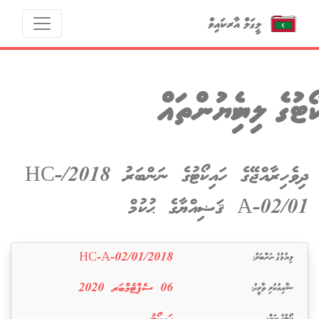
ކޯޓުގެ ލިޔެކިޔުންތައް
ދިވެހިރާއްޖޭގެ ހައިކޯޓުގެ ނަންބަރު 2018/HC-
A-02/01 ޤަޟިއްޔާގެ ޙުކުމް
ލިޔުމުގެ ނަންބަރު:
2018/HC-A-02/01
ޝާއިއުކުރި ތާރީޙު:
‫‫‫06 ސެޕްޓެމްބަރ 2020